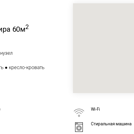
2
ира 60м
анузел
ть
●
кресло-кровать
е
Wi-Fi
Стиральная машина