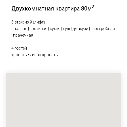
2
Двухкомнатная квартира 80м
5 этаж из 9 (лифт)
спальня | гостиная | кухня | душ | джакузи | гардеробная
| прачечная
4 гостей
кровать
•
диван-кровать